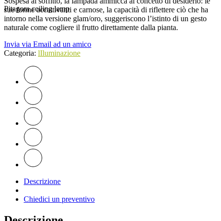
Sospesa al soffitto, la lampada ammicca al concetto di desiderio: le
Pitagora ceiling lamp
sue forme accattivanti e carnose, la capacità di riflettere ciò che ha
intorno nella versione glam/oro, suggeriscono l’istinto di un gesto
naturale come cogliere il frutto direttamente dalla pianta.
Invia via Email ad un amico
Categoria:
lIluminazione
Descrizione
Chiedici un preventivo
Descrizione