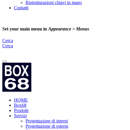
Ristrutturazioni chiavi in mano
Contatti
Set your main menu in
Appearance > Menus
Cerca
Cerca
Email:
info@box68.it
HOME
Box68
Prodotti
Servizi
Progettazione di interni
Progettazione di esterni