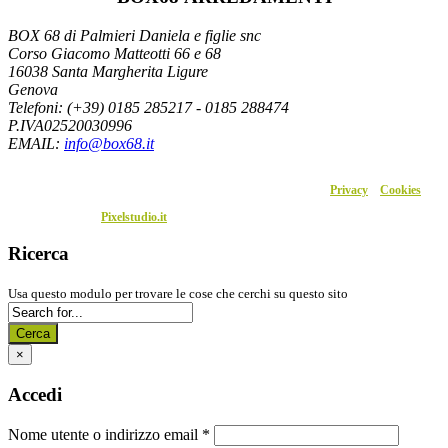
BOX 68 di Palmieri Daniela e figlie snc
Corso Giacomo Matteotti 66 e 68
16038 Santa Margherita Ligure
Genova
Telefoni: (+39) 0185 285217 - 0185 288474
P.IVA02520030996
EMAIL
:
info@box68.it
P.I.02520030996 – 2020 © Box68. Tutti i diritti sono riservati. –
Privacy
–
Cookies
Sito realizzato da
Pixelstudio.it
Ricerca
Usa questo modulo per trovare le cose che cerchi su questo sito
Cerca
×
Accedi
Nome utente o indirizzo email
*