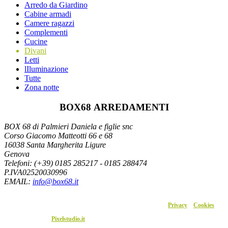
Arredo da Giardino
Cabine armadi
Camere ragazzi
Complementi
Cucine
Divani
Letti
lIluminazione
Tutte
Zona notte
BOX68 ARREDAMENTI
BOX 68 di Palmieri Daniela e figlie snc
Corso Giacomo Matteotti 66 e 68
16038 Santa Margherita Ligure
Genova
Telefoni: (+39) 0185 285217 - 0185 288474
P.IVA02520030996
EMAIL
:
info@box68.it
P.I.02520030996 – 2020 © Box68. Tutti i diritti sono riservati. –
Privacy
–
Cookies
Sito realizzato da
Pixelstudio.it