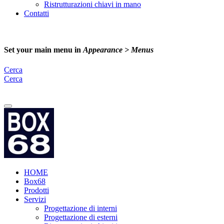
Ristrutturazioni chiavi in mano
Contatti
Set your main menu in
Appearance > Menus
Cerca
Cerca
Email:
info@box68.it
HOME
Box68
Prodotti
Servizi
Progettazione di interni
Progettazione di esterni