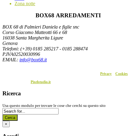
Zona notte
BOX68 ARREDAMENTI
BOX 68 di Palmieri Daniela e figlie snc
Corso Giacomo Matteotti 66 e 68
16038 Santa Margherita Ligure
Genova
Telefoni: (+39) 0185 285217 - 0185 288474
P.IVA02520030996
EMAIL
:
info@box68.it
P.I.02520030996 – 2020 © Box68. Tutti i diritti sono riservati. –
Privacy
–
Cookies
Sito realizzato da
Pixelstudio.it
Ricerca
Usa questo modulo per trovare le cose che cerchi su questo sito
Cerca
×