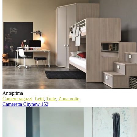
Anteprima
Camere ragazzi
,
Letti
,
Tutte
,
Zona notte
Cameretta Citynew 152