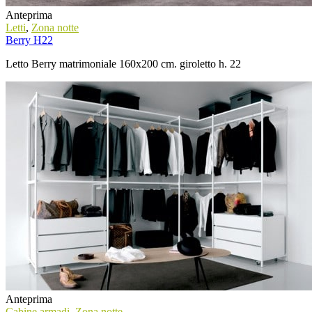
Anteprima
Letti
,
Zona notte
Berry H22
Letto Berry matrimoniale 160x200 cm. giroletto h. 22
Anteprima
Cabine armadi
,
Zona notte