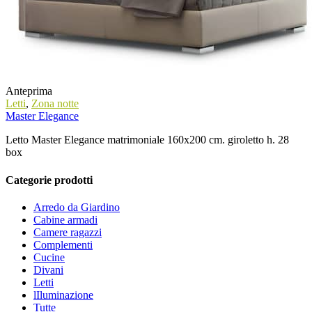
Anteprima
Letti
,
Zona notte
Master Elegance
Letto Master Elegance matrimoniale 160x200 cm. giroletto h. 28
box
Categorie prodotti
Arredo da Giardino
Cabine armadi
Camere ragazzi
Complementi
Cucine
Divani
Letti
lIluminazione
Tutte