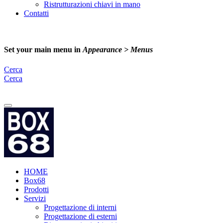
Ristrutturazioni chiavi in mano
Contatti
Set your main menu in
Appearance > Menus
Cerca
Cerca
Email:
info@box68.it
HOME
Box68
Prodotti
Servizi
Progettazione di interni
Progettazione di esterni