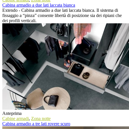
Cabina armadio a due lati laccata bianca
Extendo - Cabina armadio a due lati laccata bianca. Il sistema di
fissaggio a “pinza” consente libertà di posizione sia dei ripiani che
dei profili verticali.
Anteprima
Cabine armadi
,
Zona notte
Cabina armadio a tre lati rovere scuro